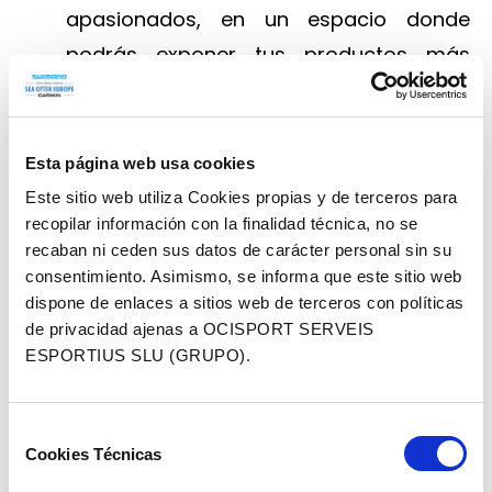
apasionados, en un espacio donde
podrás exponer tus productos más
destacados.
Welcome Pack
Recibe un kit exclusivo de bienvenida
Esta página web usa cookies
con accesorios útiles para tu
Este sitio web utiliza Cookies propias y de terceros para
recopilar información con la finalidad técnica, no se
experiencia en el festival.
recaban ni ceden sus datos de carácter personal sin su
consentimiento. Asimismo, se informa que este sitio web
dispone de enlaces a sitios web de terceros con políticas
de privacidad ajenas a OCISPORT SERVEIS
Ubicación expo
ESPORTIUS SLU (GRUPO).
Selección
Cookies Técnicas
de
consentimiento