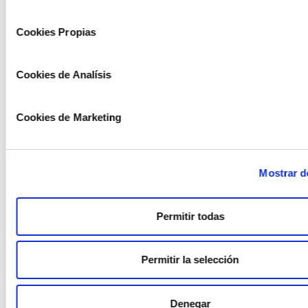
consentimiento
Cookies Propias
OFFICIAL SPONSOR CICLO ANDORRA – LA MASSANA
Cookies de Analísis
OFFICIAL RENTAL BIKES
Cookies de Marketing
Mostrar d
Permitir todas
SUPPORTING
Permitir la selección
Denegar