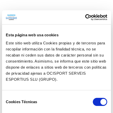
Activitats per a
gaudir del festival
Esta página web usa cookies
Este sitio web utiliza Cookies propias y de terceros para
recopilar información con la finalidad técnica, no se
ANDBike
també inclourà una àmplia gamma
recaban ni ceden sus datos de carácter personal sin su
consentimiento. Asimismo, se informa que este sitio web
d’activitats familiars perquè els aficionats als
dispone de enlaces a sitios web de terceros con políticas
senders i a la natura experimentin una
de privacidad ajenas a OCISPORT SERVEIS
ESPORTIUS SLU (GRUPO).
experiència veritablement única a l’entorn
natural de la Massana – Andorra.
Selección
Cookies Técnicas
de
consentimiento