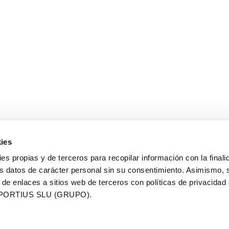
OFFICIAL SPONSOR CICLO ANDORRA – LA MASSANA
SUPPORTING
ies
ies propias y de terceros para recopilar información con la finali
s datos de carácter personal sin su consentimiento. Asimismo, 
ORGANIZER
 de enlaces a sitios web de terceros con políticas de privacidad
PORTIUS SLU (GRUPO).