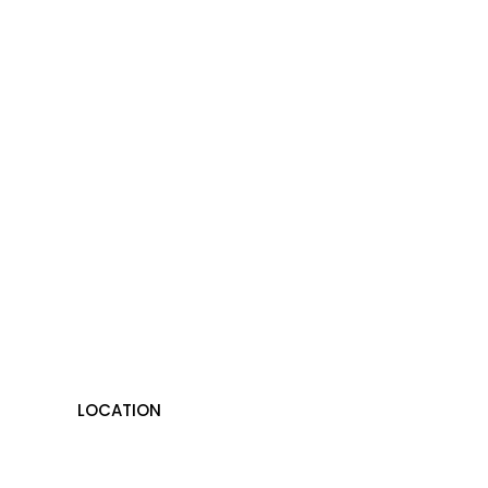
Circuit de
route pour
enfants
LOCATION