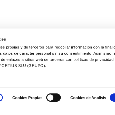
SUPPORTING
ies
ies propias y de terceros para recopilar información con la finali
s datos de carácter personal sin su consentimiento. Asimismo, 
ORGANIZER
 de enlaces a sitios web de terceros con políticas de privacidad
PORTIUS SLU (GRUPO).
Cookies Propias
Cookies de Analísis
Privacy policy
Privacy Policy Social Networks
Conta