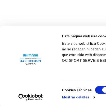
Esta página web usa cook
Este sitio web utiliza Cook
no se recaban ni ceden su
que este sitio web dispone
OCISPORT SERVEIS ES
Selección
Cookies Técnicas
de
Mostrar detalles
Legal notice
Cookies policy
consentimiento